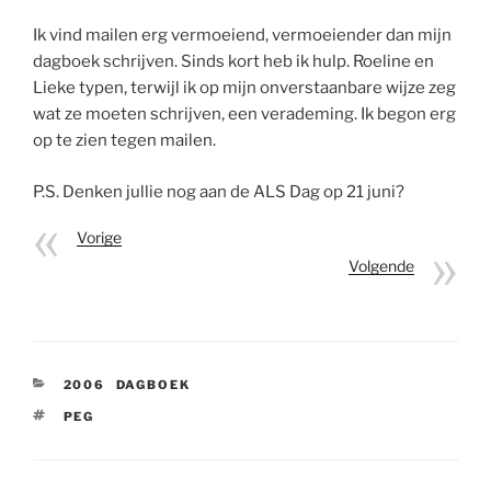
Ik vind mailen erg vermoeiend, vermoeiender dan mijn
dagboek schrijven. Sinds kort heb ik hulp. Roeline en
Lieke typen, terwijl ik op mijn onverstaanbare wijze zeg
wat ze moeten schrijven, een verademing. Ik begon erg
op te zien tegen mailen.
P.S. Denken jullie nog aan de ALS Dag op 21 juni?
Vorige
Volgende
CATEGORIEËN
2006
,
DAGBOEK
TAGS
PEG