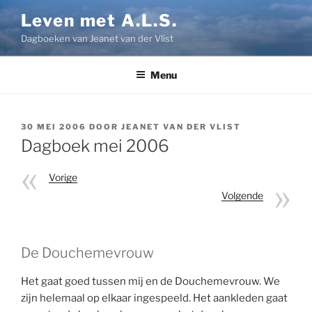
Ga
Leven met A.L.S.
naar
Dagboeken van Jeanet van der Vlist
de
inhoud
Menu
GEPLAATST
30 MEI 2006
DOOR
JEANET VAN DER VLIST
OP
Dagboek mei 2006
Vorige
Volgende
De Douchemevrouw
Het gaat goed tussen mij en de Douchemevrouw. We
zijn helemaal op elkaar ingespeeld. Het aankleden gaat