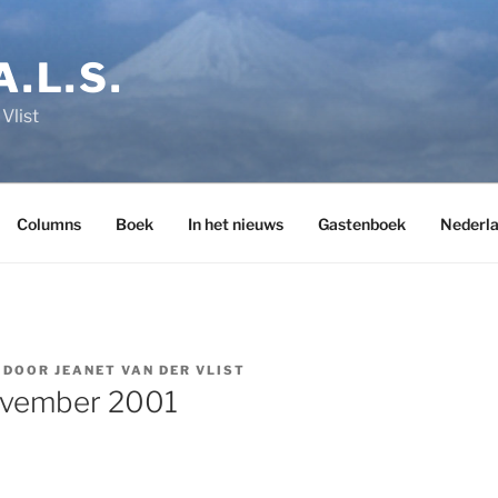
A.L.S.
Vlist
Columns
Boek
In het nieuws
Gastenboek
Nederl
DOOR
JEANET VAN DER VLIST
vember 2001