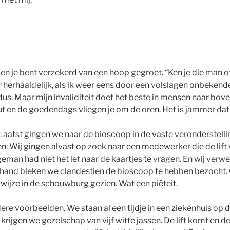
n en je bent verzekerd van een hoop gegroet. “Ken je die man o
 herhaaldelijk, als ik weer eens door een volslagen onbekende 
us. Maar mijn invaliditeit doet het beste in mensen naar bove
t en de goedendags vliegen je om de oren. Het is jammer dat 
Laatst gingen we naar de bioscoop in de vaste veronderstelli
n. Wij gingen alvast op zoek naar een medewerker die de lif
eman had niet het lef naar de kaartjes te vragen. En wij verw
rhand bleken we clandestien de bioscoop te hebben bezocht
e wijze in de schouwburg gezien. Wat een piëteit.
ere voorbeelden. We staan al een tijdje in een ziekenhuis op d
rijgen we gezelschap van vijf witte jassen. De lift komt en de 