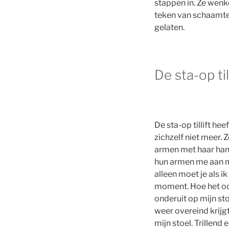
stappen in. Ze wenke
teken van schaamte. 
gelaten.
De sta-op til
De sta-op tillift he
zichzelf niet meer.
armen met haar hand
hun armen me aan m
alleen moet je als 
moment. Hoe het ook 
onderuit op mijn st
weer overeind krijg
mijn stoel. Trillen