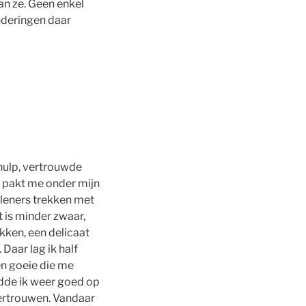
aan ze. Geen enkel
onderingen daar
 hulp, vertrouwde
e pakt me onder mijn
rleners trekken met
is minder zwaar,
kken, een delicaat
Daar lag ik half
en goeie die me
ndde ik weer goed op
vertrouwen. Vandaar