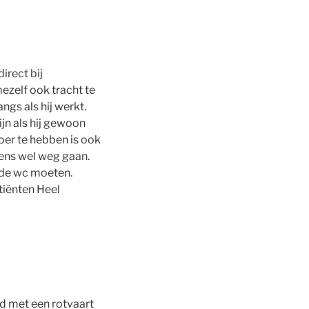
direct bij
ezelf ook tracht te
ngs als hij werkt.
ijn als hij gewoon
oer te hebben is ook
gens wel weg gaan.
r de wc moeten.
atiënten Heel
fd met een rotvaart