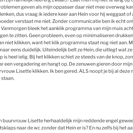
roblemen geven als mijn oppasser daar niet mee overweg kan. 
denken, dus vraag ik iedere keer aan Hein voor hij weggaat of
oeder verstaat me niet. Zonder communicatie ben ik echt on
 Vanmorgen bleek het aanklik programma van mijn muis achte
gen te zitten. Geen probleem, even op minimaliseren drukk
kan niet klikken, want het klik programma staat nog niet aan. 
r eens duidelijk. Uiteindelijk belt ze Hein, die uitlegt wat 
is heel ielig. Bij het klikken schiet ze steeds van de knop, zo
ar een vergadering en hangt op. De zenuwen gieren door mijn
rvrouw Lisette klikken. Ik ben gered. ALS noopt je bij al deze
 staan.
ijn buurvrouw Lisette herhaaldelijk mijn reddende engel gewees
sklaps naar de wc zonder dat Hein er is? En nu zelfs bij het a