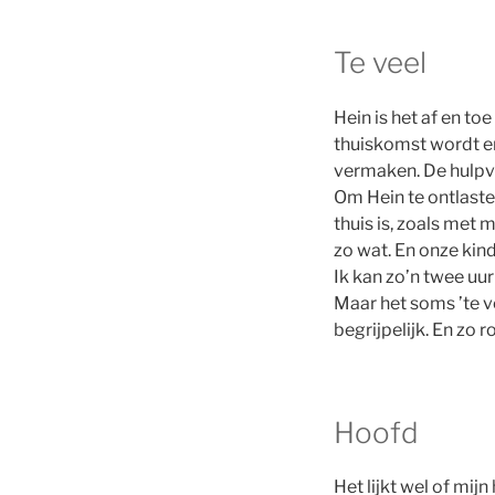
Te veel
Hein is het af en toe
thuiskomst wordt er
vermaken. De hulpve
Om Hein te ontlasten
thuis is, zoals met
zo wat. En onze kin
Ik kan zo’n twee uur
Maar het soms ’te ve
begrijpelijk. En zo
Hoofd
Het lijkt wel of mij