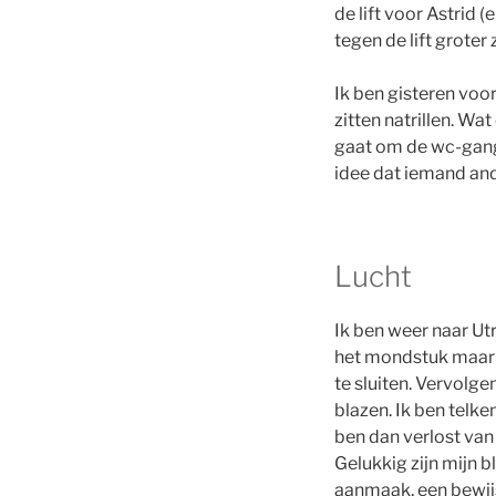
de lift voor Astrid 
tegen de lift groter
Ik ben gisteren voor
zitten natrillen. W
gaat om de wc-gang.
idee dat iemand ande
Lucht
Ik ben weer naar Ut
het mondstuk maar m
te sluiten. Vervolge
blazen. Ik ben telke
ben dan verlost van 
Gelukkig zijn mijn
aanmaak, een bewijs