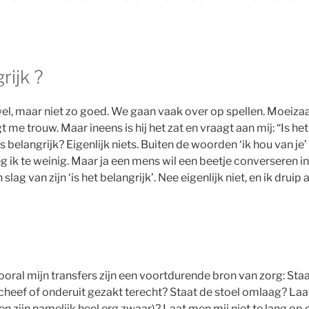
rijk ?
l, maar niet zo goed. We gaan vaak over op spellen. Moeiza
 me trouw. Maar ineens is hij het zat en vraagt aan mij: “Is het 
 belangrijk? Eigenlijk niets. Buiten de woorden ‘ik hou van je’ 
eg ik te weinig. Maar ja een mens wil een beetje converseren in 
lag van zijn ‘is het belangrijk’. Nee eigenlijk niet, en ik druip a
 Vooral mijn transfers zijn een voortdurende bron van zorg: St
cheef of onderuit gezakt terecht? Staat de stoel omlaag? Laa
 zijn namelijk heel erg zwaar)? Laat men mij niet te lang op 