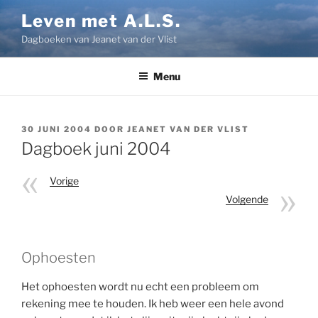
Ga
Leven met A.L.S.
naar
Dagboeken van Jeanet van der Vlist
de
inhoud
Menu
GEPLAATST
30 JUNI 2004
DOOR
JEANET VAN DER VLIST
OP
Dagboek juni 2004
Vorige
Volgende
Ophoesten
Het ophoesten wordt nu echt een probleem om
rekening mee te houden. Ik heb weer een hele avond