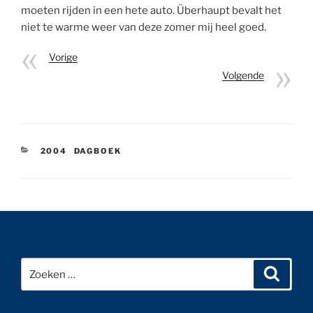
moeten rijden in een hete auto. Überhaupt bevalt het
niet te warme weer van deze zomer mij heel goed.
Vorige
Volgende
CATEGORIEËN
2004
,
DAGBOEK
Bericht
navigatie
Zoeken
Zoeke
naar: