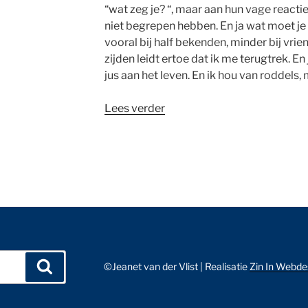
“wat zeg je? “, maar aan hun vage reactie
niet begrepen hebben. En ja wat moet je
vooral bij half bekenden, minder bij vr
zijden leidt ertoe dat ik me terugtrek. En
jus aan het leven. En ik hou van roddels,
“Niet
Lees verder
meer
goed
verstaanbaar
zijn”
Zoeken
©Jeanet van der Vlist | Realisatie
Zin In Webde