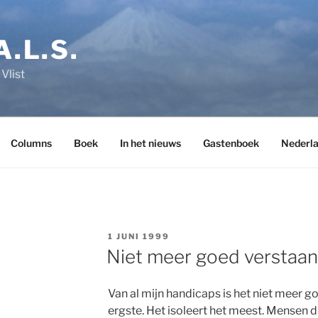
A.L.S.
Vlist
Columns
Boek
In het nieuws
Gastenboek
Nederl
GEPLAATST
1 JUNI 1999
OP
Niet meer goed verstaanb
Van al mijn handicaps is het niet meer g
ergste. Het isoleert het meest. Mensen 