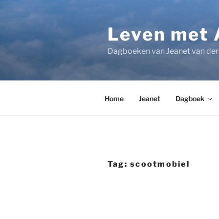
Ga
naar
Leven met 
de
inhoud
Dagboeken van Jeanet van der 
Home
Jeanet
Dagboek
Tag:
scootmobiel