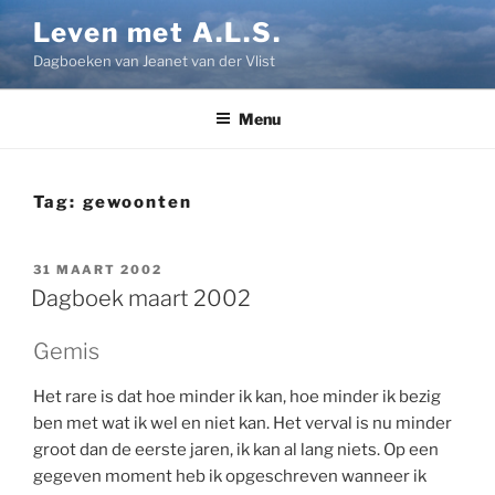
Ga
Leven met A.L.S.
naar
Dagboeken van Jeanet van der Vlist
de
inhoud
Menu
Tag:
gewoonten
GEPLAATST
31 MAART 2002
OP
Dagboek maart 2002
Gemis
Het rare is dat hoe minder ik kan, hoe minder ik bezig
ben met wat ik wel en niet kan. Het verval is nu minder
groot dan de eerste jaren, ik kan al lang niets. Op een
gegeven moment heb ik opgeschreven wanneer ik