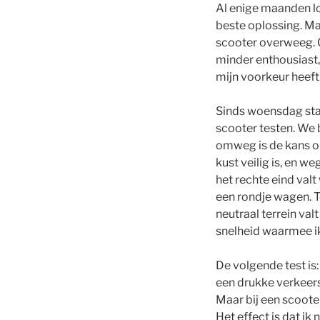
Al enige maanden loo
beste oplossing. Maar
scooter overweeg. Ga
minder enthousiast,
mijn voorkeur heeft
Sinds woensdag staa
scooter testen. We 
omweg is de kans om
kust veilig is, en 
het rechte eind val
een rondje wagen. T
neutraal terrein val
snelheid waarmee ik
De volgende test is:
een drukke verkeersw
Maar bij een scooter
Het effect is dat ik