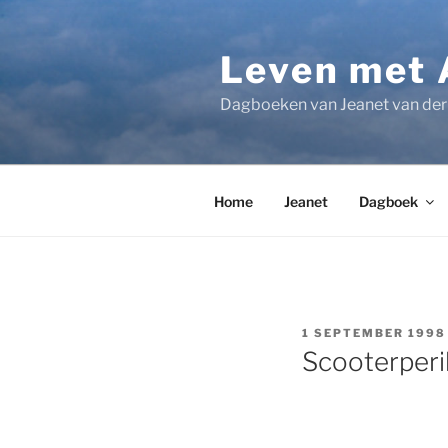
Ga
naar
Leven met 
de
inhoud
Dagboeken van Jeanet van der 
Home
Jeanet
Dagboek
GEPLAATST
1 SEPTEMBER 1998
OP
Scooterperi