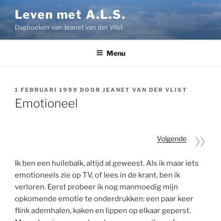
Ga
Leven met A.L.S.
naar
Dagboeken van Jeanet van der Vlist
de
inhoud
Menu
GEPLAATST
1 FEBRUARI 1999
DOOR
JEANET VAN DER VLIST
OP
Emotioneel
Volgende
Ik ben een huilebalk, altijd al geweest. Als ik maar iets
emotioneels zie op TV, of lees in de krant, ben ik
verloren. Eerst probeer ik nog manmoedig mijn
opkomende emotie te onderdrukken: een paar keer
flink ademhalen, kaken en lippen op elkaar geperst.