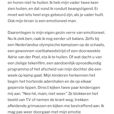
en horen niet te huilen. Ik heb mijn vader twee keer
zien huilen, en dat vond ik ronduit beangstigend. Er
moet wel iets heel ergs gebeurd zijn, als je vader huilt.
Ook mijn broer is een emotioneel man.
Daarentegen is mijn eigen gezin verre van emotioneel.
Nu ik ziek ben, raak ik nog eerder uit balans. Zelfs bij
een Nederlandse olympische kampioen op de schaats,
een gewonnen voetbalwedstrijd of een doorweekte
Adrie van der Poel, sta ik te huilen. Of wat dacht u van
een zielige tekenfilm, een aandoenlijk opvoedkundig
programma of het afscheid van mijn dochter die een
week op kamp gaat. Mijn kinderen herkennen het
begin: het hortende ademhalen en de op elkaar
geperste lippen. Direct kijken twee paar kinderogen
mij aan. “Nee hè, mam, niet weer.” Ze blokkeren het
beeld van TV of nemen de krant weg, trekken
afleidende grimassen en kijken me bestraffend aan. Ik
mag pas weer doorgaan met mijn emotie