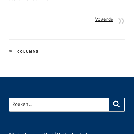
Volgende
CATEGORIEËN
COLUMNS
Bericht
navigatie
Zoeken
Zoeke
naar: