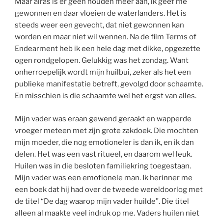
Maar alras is er geen houden meer aan, ik geef me
gewonnen en daar vloeien de waterlanders. Het is
steeds weer een gevecht, dat niet gewonnen kan
worden en maar niet wil wennen. Na de film Terms of
Endearment heb ik een hele dag met dikke, opgezette
ogen rondgelopen. Gelukkig was het zondag. Want
onherroepelijk wordt mijn huilbui, zeker als het een
publieke manifestatie betreft, gevolgd door schaamte.
En misschien is die schaamte wel het ergst van alles.
Mijn vader was eraan gewend geraakt en wapperde
vroeger meteen met zijn grote zakdoek. Die mochten
mijn moeder, die nog emotioneler is dan ik, en ik dan
delen. Het was een vast ritueel, en daarom wel leuk.
Huilen was in die besloten familiekring toegestaan.
Mijn vader was een emotionele man. Ik herinner me
een boek dat hij had over de tweede wereldoorlog met
de titel “De dag waarop mijn vader huilde”. Die titel
alleen al maakte veel indruk op me. Vaders huilen niet