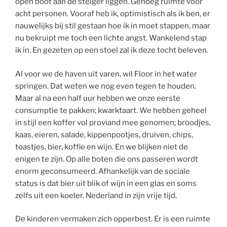
open boot aan de steiger liggen. Genoeg ruimte voor
acht personen. Vooraf heb ik, optimistisch als ik ben, er
nauwelijks bij stil gestaan hoe ik in moet stappen, maar
nu bekruipt me toch een lichte angst. Wankelend stap
ik in. En gezeten op een stoel zal ik deze tocht beleven.
Al voor we de haven uit varen, wil Floor in het water
springen. Dat weten we nog even tegen te houden.
Maar al na een half uur hebben we onze eerste
consumptie te pakken; kwarktaart. We hebben geheel
in stijl een koffer vol proviand mee genomen; broodjes,
kaas, eieren, salade, kippenpootjes, druiven, chips,
toastjes, bier, koffie en wijn. En we blijken niet de
enigen te zijn. Op alle boten die ons passeren wordt
enorm geconsumeerd. Afhankelijk van de sociale
status is dat bier uit blik of wijn in een glas en soms
zelfs uit een koeler. Nederland in zijn vrije tijd.
De kinderen vermaken zich opperbest. Er is een ruimte