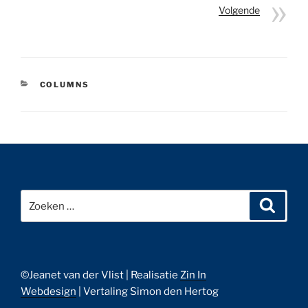
Volgende
CATEGORIEËN
COLUMNS
Bericht
navigatie
Zoeken
Zoeke
naar:
©Jeanet van der Vlist | Realisatie
Zin In
Webdesign
| Vertaling Simon den Hertog