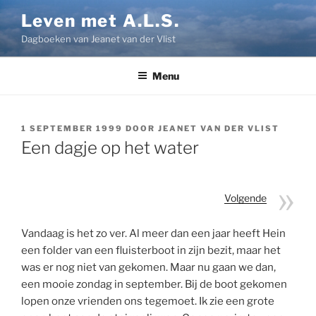
Ga
Leven met A.L.S.
naar
Dagboeken van Jeanet van der Vlist
de
inhoud
Menu
GEPLAATST
1 SEPTEMBER 1999
DOOR
JEANET VAN DER VLIST
OP
Een dagje op het water
Volgende
Vandaag is het zo ver. Al meer dan een jaar heeft Hein
een folder van een fluisterboot in zijn bezit, maar het
was er nog niet van gekomen. Maar nu gaan we dan,
een mooie zondag in september. Bij de boot gekomen
lopen onze vrienden ons tegemoet. Ik zie een grote