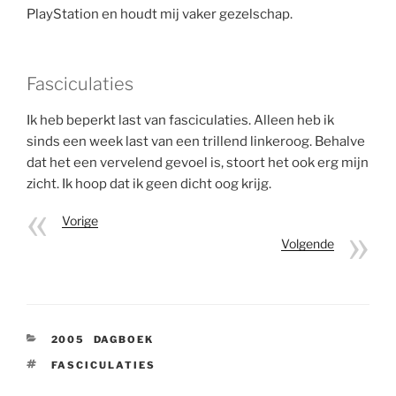
PlayStation en houdt mij vaker gezelschap.
Fasciculaties
Ik heb beperkt last van fasciculaties. Alleen heb ik
sinds een week last van een trillend linkeroog. Behalve
dat het een vervelend gevoel is, stoort het ook erg mijn
zicht. Ik hoop dat ik geen dicht oog krijg.
Vorige
Volgende
CATEGORIEËN
2005
,
DAGBOEK
TAGS
FASCICULATIES