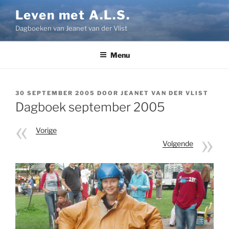
Ga
Leven met A.L.S.
naar
Dagboeken van Jeanet van der Vlist
de
inhoud
Menu
GEPLAATST
30 SEPTEMBER 2005
DOOR
JEANET VAN DER VLIST
OP
Dagboek september 2005
Vorige
Volgende